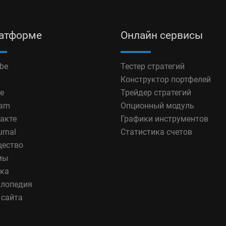
латформе
Онлайн сервисы
be
Тестер стратегий
Конструктор портфелей
e
Трейдер стратегий
ram
Опционный модуль
акте
Графики инструментов
urnal
Статистика счетов
ество
мы
ка
лопедия
 сайта