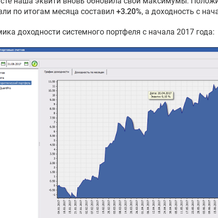
усте наша эквити вновь обновила свои максимумы. Полож
вли по итогам месяца составил
+3.20%
, а доходность с на
ика доходности системного портфеля с начала 2017 года: