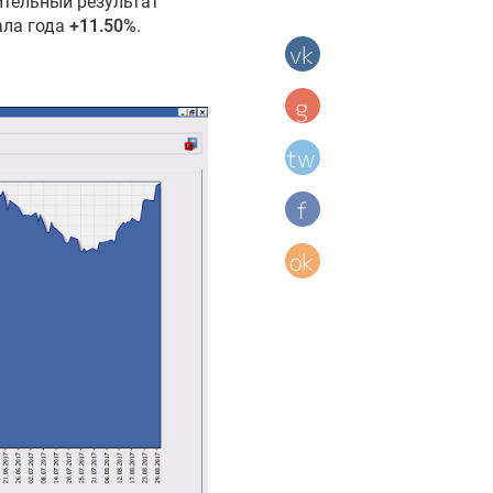
ительный результат
чала года
+11.50%
.