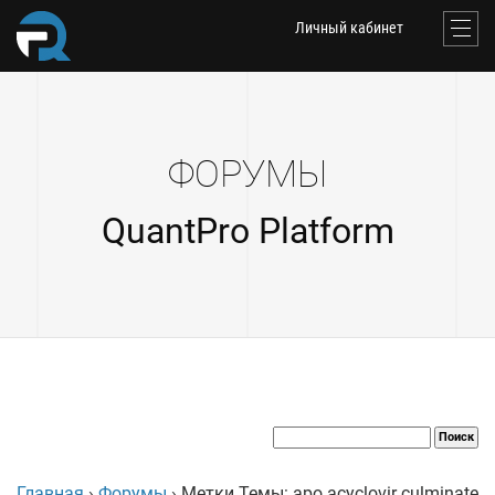
Личный кабинет
ФОРУМЫ
QuantPro Platform
Главная
›
Форумы
›
Метки Темы: apo acyclovir culminate