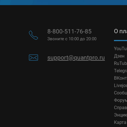
О п
8-800-511-76-85
Звоните с 10:00 до 20:00
YouTu
Дзен
support@quantpro.ru
RuTub
Teleg
ВКонт
Livejo
Сообщ
Фору
Справ
Энцик
Карта