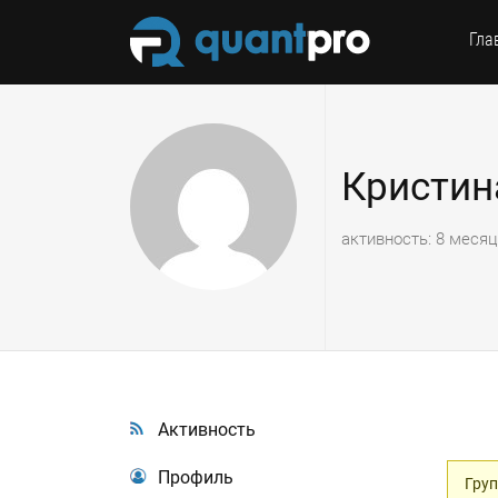
Гла
Кристин
активность: 8 меся
Активность
Профиль
Груп