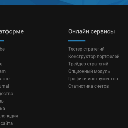
латформе
Онлайн сервисы
be
Тестер стратегий
Конструктор портфелей
e
Трейдер стратегий
ram
Опционный модуль
акте
Графики инструментов
urnal
Статистика счетов
ество
мы
ка
лопедия
 сайта