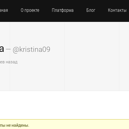
вная
О проекте
Платформа
Блог
Контакты
а
— @kristina09
цев назад
пы не найдены.