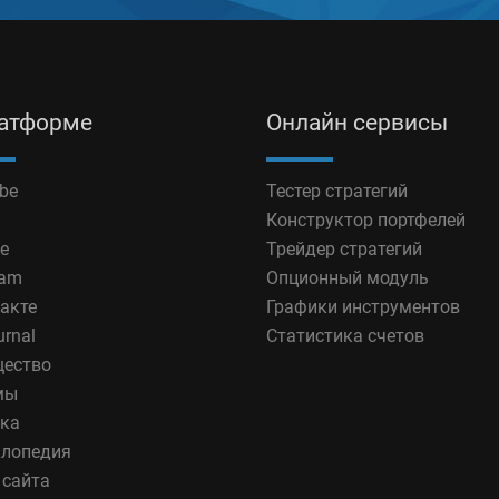
латформе
Онлайн сервисы
be
Тестер стратегий
Конструктор портфелей
e
Трейдер стратегий
ram
Опционный модуль
акте
Графики инструментов
urnal
Статистика счетов
ество
мы
ка
лопедия
 сайта