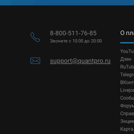
О п
8-800-511-76-85
Звоните с 10:00 до 20:00
YouTu
Дзен
support@quantpro.ru
RuTub
Teleg
ВКонт
Livejo
Сообщ
Фору
Справ
Энцик
Карта