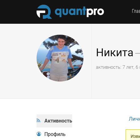
Гла
Никита
—
активность: 7 лет, 
Лич
Активность
Профиль
Изви