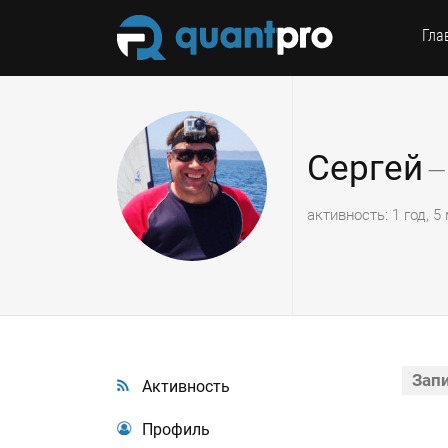
Гла
Сергей
—
активность: 1 год, 
Запи
Активность
Профиль