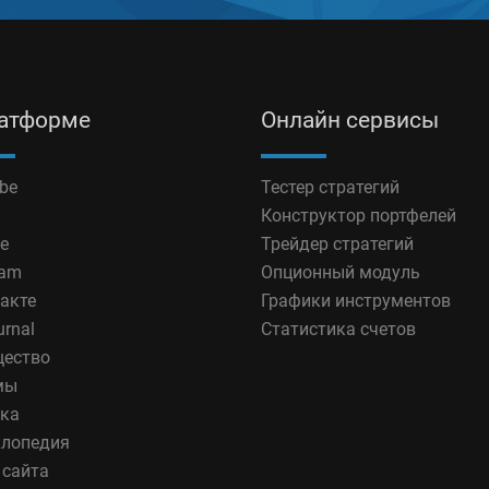
латформе
Онлайн сервисы
be
Тестер стратегий
Конструктор портфелей
e
Трейдер стратегий
ram
Опционный модуль
акте
Графики инструментов
urnal
Статистика счетов
ество
мы
ка
лопедия
 сайта