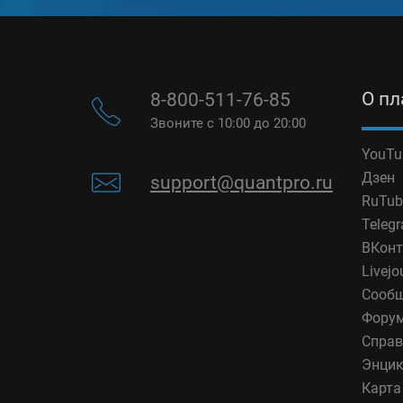
О п
8-800-511-76-85
Звоните с 10:00 до 20:00
YouTu
Дзен
support@quantpro.ru
RuTub
Teleg
ВКонт
Livejo
Сообщ
Фору
Справ
Энцик
Карта