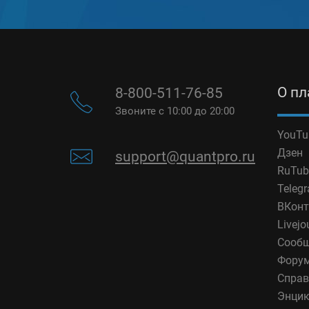
О п
8-800-511-76-85
Звоните с 10:00 до 20:00
YouTu
Дзен
support@quantpro.ru
RuTub
Teleg
ВКонт
Livejo
Сообщ
Фору
Справ
Энцик