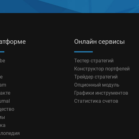
латформе
Онлайн сервисы
be
Тестер стратегий
Конструктор портфелей
e
Трейдер стратегий
ram
Опционный модуль
акте
Графики инструментов
urnal
Статистика счетов
ество
мы
ка
лопедия