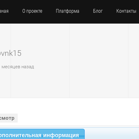
вная
О проекте
Платформа
Блог
Контакты
vnk15
11 месяцев назад
смотр
ополнительная информация