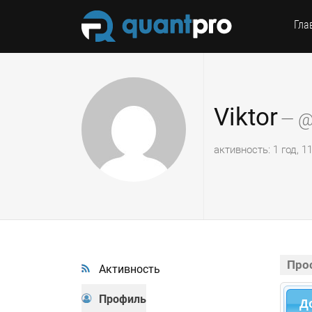
Гла
Viktor
— @
активность: 1 год, 
Про
Активность
Профиль
Д