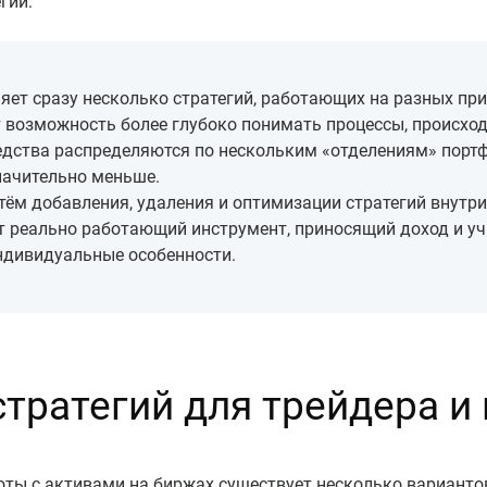
гий:
яет сразу несколько стратегий, работающих на разных пр
т возможность более глубоко понимать процессы, происхо
дства распределяются по нескольким «отделениям» портфе
начительно меньше.
тём добавления, удаления и оптимизации стратегий внутри
т реально работающий инструмент, приносящий доход и у
ндивидуальные особенности.
тратегий для трейдера и
оты с активами на биржах существует несколько варианто