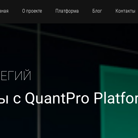
вная
О проекте
Платформа
Блог
Контакты
ТЕГИЙ
 с QuantPro Platfo