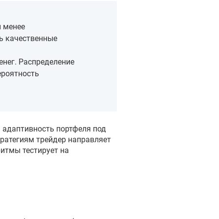
и менее
ь качественные
енег. Распределение
ероятность
ь адаптивность портфеля под
ратегиям трейдер направляет
ритмы тестирует на