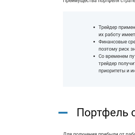
Преимущества портфеля страте
Трейдер примен
их работу имее
Финансовые сре
поэтому риск з
Со временем пу
трейдер получи
приоритеты и и
Портфель с
Для получения прибыли от раб