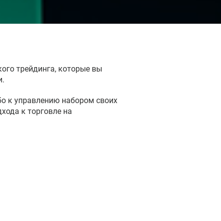
кого трейдинга, которые вы
и.
бо к управлению набором своих
хода к торговле на