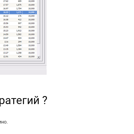
ратегий ?
ино.