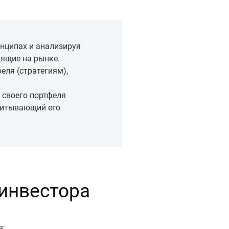
инципах и анализируя
дящие на рынке.
ля (стратегиям),
 своего портфеля
читывающий его
 инвестора
в: