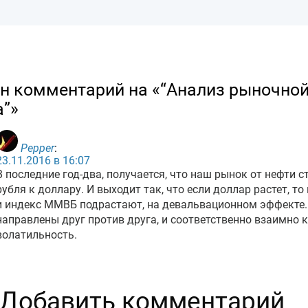
н комментарий на «“Анализ рыночной
а”»
Pepper
:
23.11.2016 в 16:07
В последние год-два, получается, что наш рынок от нефти ст
рубля к доллару. И выходит так, что если доллар растет, то
и индекс ММВБ подрастают, на девальвационном эффекте. 
направлены друг против друга, и соответственно взаимно 
волатильность.
Добавить комментарий