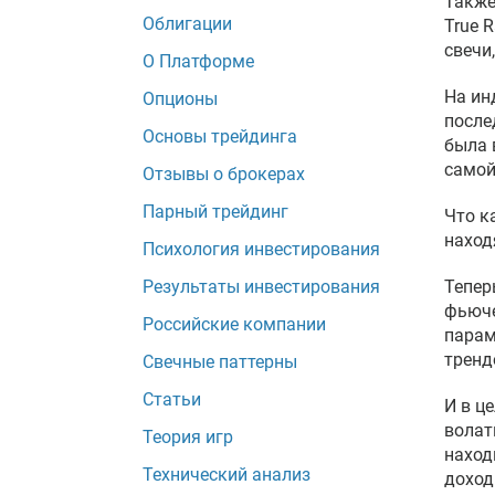
Также
Облигации
True 
свечи
О Платформе
На ин
Опционы
после
Основы трейдинга
была 
самой
Отзывы о брокерах
Парный трейдинг
Что к
наход
Психология инвестирования
Результаты инвестирования
Тепер
фьюче
Российские компании
парам
тренд
Свечные паттерны
Статьи
И в ц
волат
Теория игр
наход
Технический анализ
доход