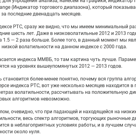
, для упрощения анализа, нанесем на графики, индикатор 
Range (Индикатор торгового диапазона), который показыв
, за последние двенадцать месяцев.
дексе РТС, сразу же видно, что мы имеем минимальный ра
дние шесть лет. Даже в низковолатильные 2012 и 2013 го
в 1.5 — 2 раза больше. Более того, в данный момент мы я
 низкой волатильности на данном индексе с 2000 года.
асается индекса ММВБ, то там картина чуть лучше. Парам
ятся на уровнях вышеупомянутых 2012 — 2013 годов.
ь становится более-менее понятно, почему вся группа алг
рсе индекса РТС, вот уже несколько месяцев находится в 
етрах волатильности, рассчитывать на положительную ди
овых алгоритмов невозможно.
елом, очевидно, что при падающей и находящейся на низки
ильности, весь спектр алгоритмов, торгующих рыночные д
ится в неблагоприятных условиях работы, и в лучшем слу
ности около нуля.