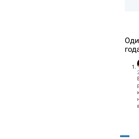
Оди
год