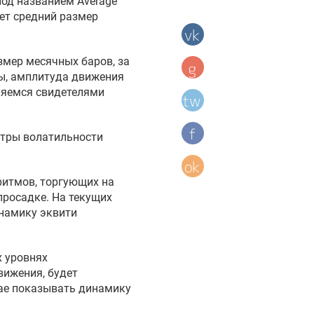
под названием Average
ает средний размер
змер месячных баров, за
ды, амплитуда движения
вляемся свидетелями
етры волатильности
оритмов, торгующих на
просадке. На текущих
намику эквити
х уровнях
вижения, будет
чае показывать динамику