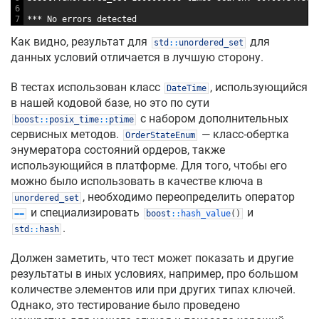
6
7
*** No errors detected
Как видно, результат для
для
std
::
unordered_set
данных условий отличается в лучшую сторону.
В тестах использован класс
, использующийся
DateTime
в нашей кодовой базе, но это по сути
с набором дополнительных
boost
::
posix_time
::
ptime
сервисных методов.
— класс-обертка
OrderStateEnum
энумератора состояний ордеров, также
использующийся в платформе. Для того, чтобы его
можно было использовать в качестве ключа в
, необходимо переопределить оператор
unordered_set
и специализировать
и
==
boost
::
hash_value
(
)
.
std
::
hash
Должен заметить, что тест может показать и другие
результаты в иных условиях, например, про большом
количестве элементов или при других типах ключей.
Однако, это тестирование было проведено