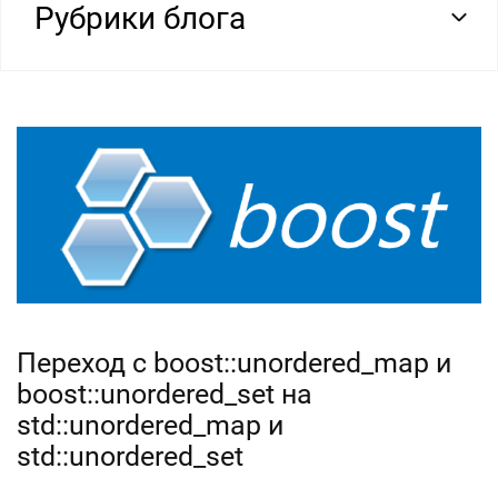
Рубрики блога
Переход с boost::unordered_map и
boost::unordered_set на
std::unordered_map и
std::unordered_set