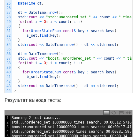
25
DateTime 
dt
;
26
27
dt
=
DateTime
::
now
(
)
;
28
std
::
cout
<<
"std::unordered_set "
<<
count
<<
" times 
29
for
(
int
i
=
0
;
i
<
count
;
i
++
)
30
{
31
for
(
OrderStateEnum 
const
&
key
:
search_keys
)
32
s_set
.
find
(
key
)
;
33
}
34
std
::
cout
<<
DateTime
::
now
(
)
-
dt
<<
std
::
endl
;
35
36
dt
=
DateTime
::
now
(
)
;
37
std
::
cout
<<
"boost::unordered_set "
<<
count
<<
" time
38
for
(
int
i
=
0
;
i
<
count
;
i
++
)
39
{
40
for
(
OrderStateEnum 
const
&
key
:
search_keys
)
41
b_set
.
find
(
key
)
;
42
}
43
std
::
cout
<<
DateTime
::
now
(
)
-
dt
<<
std
::
endl
;
44
}
Результат вывода теста:
1
Running 2 test cases...
2
std::unordered_set 100000000 times search: 00:00:12.571686
3
boost::unordered_set 100000000 times search: 00:00:17.4121
4
std::unordered_set 1000000000 times search: 00:00:31.59570
5
boost::unordered_set 1000000000 times search: 00:00:34.313