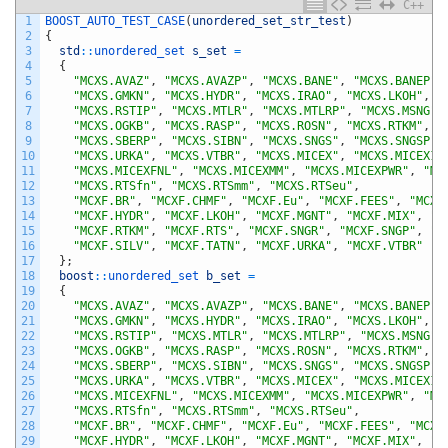
C++
1
BOOST_AUTO_TEST_CASE
(
unordered_set_str_test
)
2
{
3
std
::
unordered_set 
s_set
=
4
{
5
"MCXS.AVAZ"
,
"MCXS.AVAZP"
,
"MCXS.BANE"
,
"MCXS.BANEP"
,
6
"MCXS.GMKN"
,
"MCXS.HYDR"
,
"MCXS.IRAO"
,
"MCXS.LKOH"
,
"
7
"MCXS.RSTIP"
,
"MCXS.MTLR"
,
"MCXS.MTLRP"
,
"MCXS.MSNG"
,
8
"MCXS.OGKB"
,
"MCXS.RASP"
,
"MCXS.ROSN"
,
"MCXS.RTKM"
,
"
9
"MCXS.SBERP"
,
"MCXS.SIBN"
,
"MCXS.SNGS"
,
"MCXS.SNGSP"
,
10
"MCXS.URKA"
,
"MCXS.VTBR"
,
"MCXS.MICEX"
,
"MCXS.MICEX10
11
"MCXS.MICEXFNL"
,
"MCXS.MICEXMM"
,
"MCXS.MICEXPWR"
,
"MC
12
"MCXS.RTSfn"
,
"MCXS.RTSmm"
,
"MCXS.RTSeu"
,
13
"MCXF.BR"
,
"MCXF.CHMF"
,
"MCXF.Eu"
,
"MCXF.FEES"
,
"MCXF
14
"MCXF.HYDR"
,
"MCXF.LKOH"
,
"MCXF.MGNT"
,
"MCXF.MIX"
,
"M
15
"MCXF.RTKM"
,
"MCXF.RTS"
,
"MCXF.SNGR"
,
"MCXF.SNGP"
,
"M
16
"MCXF.SILV"
,
"MCXF.TATN"
,
"MCXF.URKA"
,
"MCXF.VTBR"
17
}
;
18
boost
::
unordered_set 
b_set
=
19
{
20
"MCXS.AVAZ"
,
"MCXS.AVAZP"
,
"MCXS.BANE"
,
"MCXS.BANEP"
,
21
"MCXS.GMKN"
,
"MCXS.HYDR"
,
"MCXS.IRAO"
,
"MCXS.LKOH"
,
"
22
"MCXS.RSTIP"
,
"MCXS.MTLR"
,
"MCXS.MTLRP"
,
"MCXS.MSNG"
,
23
"MCXS.OGKB"
,
"MCXS.RASP"
,
"MCXS.ROSN"
,
"MCXS.RTKM"
,
"
24
"MCXS.SBERP"
,
"MCXS.SIBN"
,
"MCXS.SNGS"
,
"MCXS.SNGSP"
,
25
"MCXS.URKA"
,
"MCXS.VTBR"
,
"MCXS.MICEX"
,
"MCXS.MICEX10
26
"MCXS.MICEXFNL"
,
"MCXS.MICEXMM"
,
"MCXS.MICEXPWR"
,
"MC
27
"MCXS.RTSfn"
,
"MCXS.RTSmm"
,
"MCXS.RTSeu"
,
28
"MCXF.BR"
,
"MCXF.CHMF"
,
"MCXF.Eu"
,
"MCXF.FEES"
,
"MCXF
29
"MCXF.HYDR"
,
"MCXF.LKOH"
,
"MCXF.MGNT"
,
"MCXF.MIX"
,
"M