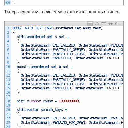
60
}
Теперь сделаем то же самое для интегральных типов.
C++
1
BOOST_AUTO_TEST_CASE
(
unordered_set_enum_test
)
2
{
3
std
::
unordered_set 
s_set
=
4
{
5
OrderStateEnum
::
INITIALIZED
,
OrderStateEnum
::
PENDING_
6
OrderStateEnum
::
PARTIALLY_OPENED
,
OrderStateEnum
::
OPE
7
OrderStateEnum
::
PLACED_FOR_CLOSE
,
OrderStateEnum
::
PAR
8
OrderStateEnum
::
CANCELLED
,
OrderStateEnum
::
FAILED
9
}
;
10
boost
::
unordered_set 
b_set
=
11
{
12
OrderStateEnum
::
INITIALIZED
,
OrderStateEnum
::
PENDING_
13
OrderStateEnum
::
PARTIALLY_OPENED
,
OrderStateEnum
::
OPE
14
OrderStateEnum
::
PLACED_FOR_CLOSE
,
OrderStateEnum
::
PAR
15
OrderStateEnum
::
CANCELLED
,
OrderStateEnum
::
FAILED
16
}
;
17
18
size_t 
const
count
=
1000000000
;
19
20
std
::
vector 
search_keys
=
21
{
22
OrderStateEnum
::
INITIALIZED
,
OrderStateEnum
::
PARTIALL
23
OrderStateEnum
::
PENDING_FOR_OPEN
,
OrderStateEnum
::
FAI
24
}
;