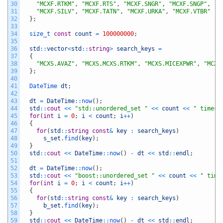
30
"MCXF.RTKM"
,
"MCXF.RTS"
,
"MCXF.SNGR"
,
"MCXF.SNGP"
,
"M
31
"MCXF.SILV"
,
"MCXF.TATN"
,
"MCXF.URKA"
,
"MCXF.VTBR"
32
}
;
33
34
size_t 
const
count
=
100000000
;
35
36
std
::
vector
<
std
::
string
>
search_keys
=
37
{
38
"MCXS.AVAZ"
,
"MCXS.MCXS.RTKM"
,
"MCXS.MICEXPWR"
,
"MCXF
39
}
;
40
41
DateTime 
dt
;
42
43
dt
=
DateTime
::
now
(
)
;
44
std
::
cout
<<
"std::unordered_set "
<<
count
<<
" times 
45
for
(
int
i
=
0
;
i
<
count
;
i
++
)
46
{
47
for
(
std
::
string
const
&
key
:
search_keys
)
48
s_set
.
find
(
key
)
;
49
}
50
std
::
cout
<<
DateTime
::
now
(
)
-
dt
<<
std
::
endl
;
51
52
dt
=
DateTime
::
now
(
)
;
53
std
::
cout
<<
"boost::unordered_set "
<<
count
<<
" time
54
for
(
int
i
=
0
;
i
<
count
;
i
++
)
55
{
56
for
(
std
::
string
const
&
key
:
search_keys
)
57
b_set
.
find
(
key
)
;
58
}
59
std
::
cout
<<
DateTime
::
now
(
)
-
dt
<<
std
::
endl
;