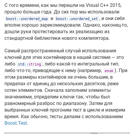
С того времени, как мы перешли на Visual C++ 2015,
прошло больше года. До сих пор мы использовали
и
, и они себя
boost
::
unordered_map
boost
::
unordered_set
вполне хорошо зарекомендовали. Однако, наконец-то,
дошли руки протестировать их реализацию из
стандартной библиотеки нового компилятора.
Самый распространенный случай использования
ключей для этих контейнеров в нашей системе — это
либо
, либо какой-то интегральный тип,
std
::
string
либо что-то, приводящее к нему (например,
). При
enum
этом размеры контейнеров не очень большие, в
пределах от единиц до нескольких десятков, реже
сотен элементов. Сначала заполним элементы
значениями, определим ключи так, чтобы был
равномерный разброс по диапазону. Затем для
выбранных ключей прогоним тест в цикле и измерим
время. Как обычно, тесты делаем с использованием
Boost.Test
.