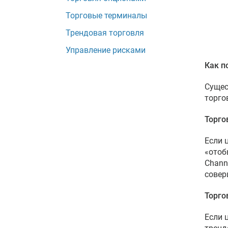
Торговые терминалы
Трендовая торговля
Управление рисками
Как п
Сущес
торго
Торго
Если 
«отоб
Chann
совер
Торго
Если 