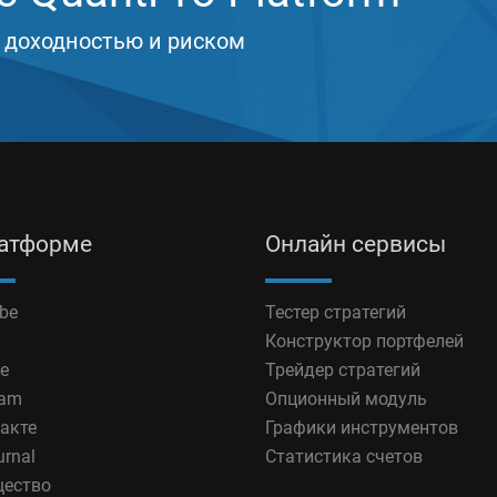
 доходностью и риском
латформе
Онлайн сервисы
be
Тестер стратегий
Конструктор портфелей
e
Трейдер стратегий
ram
Опционный модуль
акте
Графики инструментов
urnal
Статистика счетов
ество