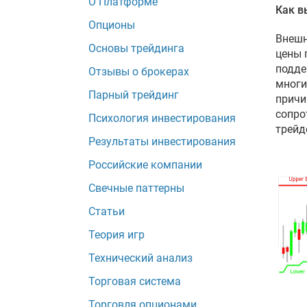
О Платформе
Как в
Опционы
Внешн
Основы трейдинга
цены 
подде
Отзывы о брокерах
многи
Парный трейдинг
причи
сопро
Психология инвестирования
трейд
Результаты инвестирования
Российские компании
Свечные паттерны
Статьи
Теория игр
Технический анализ
Торговая система
Торговля опционами