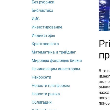
Без рубрики
Библиотека
ИИС
Инвестирование
Индикаторы
Pr
Криптовалюта
пр
Математика и трейдинг
Мировые фондовые биржи
Начинающим инвесторам
В то 
имеют
Нейросети
являе
Новости платформы
рынка
наход
Новости рынка
попул
Облигации
прибы