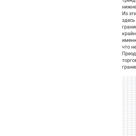
тренд
нижне
Из эт
здесь
грани
крайн
именн
что не
Преод
торго
грани