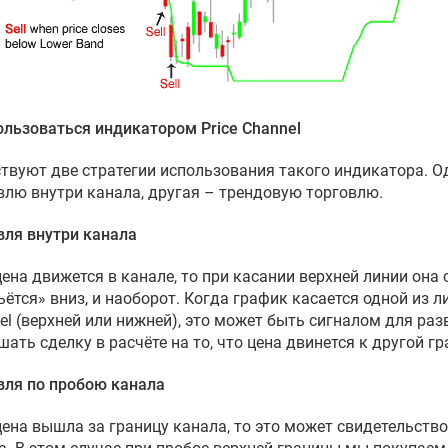
ользоваться индикатором Price Channel
твуют две стратегии использования такого индикатора. О
влю внутри канала, другая – трендовую торговлю.
вля внутри канала
цена движется в канале, то при касании верхней линии она
ьётся» вниз, и наоборот. Когда график касается одной из л
el (верхней или нижней), это может быть сигналом для раз
шать сделку в расчёте на то, что цена двинется к другой г
вля по пробою канала
цена вышла за границу канала, то это может свидетельство