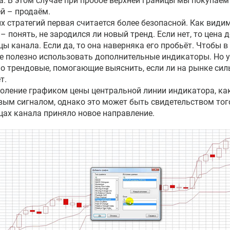
а. В этом случае при пробое верхней границы мы покупаем 
й – продаём.
их стратегий первая считается более безопасной. Как види
 – понять, не зародился ли новый тренд. Если нет, то цена 
цы канала. Если да, то она наверняка его пробьёт. Чтобы в
е полезно использовать дополнительные индикаторы. Но у
о трендовые, помогающие выяснить, если ли на рынке сил
т.
оление графиком цены центральной линии индикатора, как
вым сигналом, однако это может быть свидетельством того
цах канала приняло новое направление.