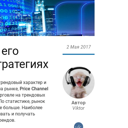
 его
2 Мая 2017
тратегиях
трендовый характер и
на рынке,
Price Channel
рговле на трендовых
По статистике, рынок
Автор
е больше. Наиболее
Viktor
овать и получать
рендов.