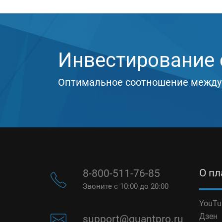
Инвестирование с
Оптимальное соотношение между
О п
8-800-511-76-85
Звоните с 10:00 до 20:00
YouTu
Дзен
support@quantpro.ru