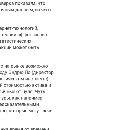
верка показала, что
очным данным, из чего
ернет-технологий,
е теории эффективных
татистических
акций может быть
что на рынке возможно
году Эндрю Ло (директор
огическом институте)
ей стоимостью актива и
ичные от нуля. Чуть
гуры, как например
редсказательными
во, которые могут лечь
ынка время от времени