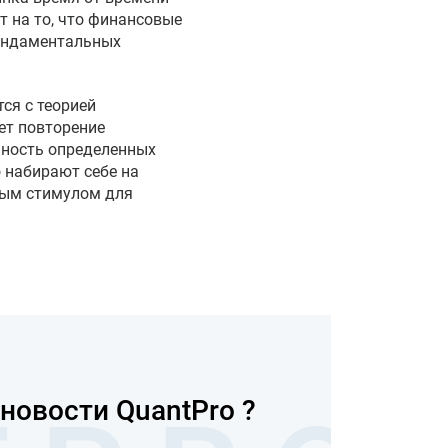
 на то, что финансовые
фундаментальных
тся с теорией
ет повторение
шность определенных
 набирают себе на
ным стимулом для
новости QuantPro ?