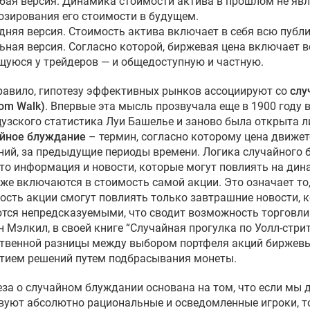
абая версия. Динамика стоимости актива в прошлом не яв
озирования его стоимости в будущем.
едняя версия. Стоимость актива включает в себя всю пуб
льная версия. Согласно которой, биржевая цена включает
уюся у трейдеров — и общедоступную и частную.
равило, гипотезу эффективных рынков ассоциируют со
слу
om Walk)
. Впервые эта мысль прозвучала еще в 1900 году 
узского статистика Луи Башелье и заново была открыта ли
йное блуждание
– термин, согласно которому цена движет
ний, за предыдущие периоды времени. Логика случайного 
что информация и новости, которые могут повлиять на дин
 же включаются в стоимость самой акции. Это означает т
ость акции смогут повлиять только завтрашние новости, к
тся непредсказуемыми, что сводит возможность торговли 
н Мэлкил, в своей книге “Случайная прогулка по Уолл-стрит
твенной разницы между выбором портфеля акций биржев
тием решений путем подбрасывания монеты.
еза о случайном блуждании основана на том, что если мы 
вуют абсолютно рациональные и осведомленные игроки, т