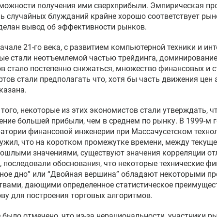
можности получения ими сверхприбыли. Эмпирическая про
ь случайных блужданий крайне хорошо соответствует рын
делан вывод об эффективности рынков.
начале 21-го века, с развитием компьютерной техники и инт
ые стали неотъемлемой частью трейдинга, доминировани
в стало постепенно снижаться, множество финансовых и с
ртов стали предполагать что, хотя бы часть движения цен 
казана.
 того, некоторые из этих экономистов стали утверждать, 
ение большей прибыли, чем в среднем по рынку. В 1999-м 
атории финансовой инженерии при Массачусетском технол
ужил, что на коротком промежутке времени, между текущ
рошлыми значениями, существуют значения корреляции отл
, последовали обоснования, что некоторые технические фи
ное дно” или “Двойная вершина” обладают некоторыми п
твами, дающими определенное статистическое преимущест
ову для построения торговых алгоритмов.
 было отмечено, что из-за нерациональности, участники р