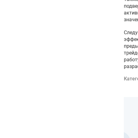
подве
актив
значен
Следу
эффек
преды
трейд
работ
разра
Катег