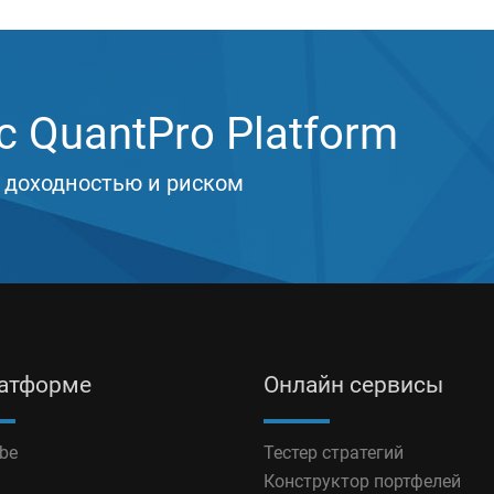
 QuantPro Platform
 доходностью и риском
латформе
Онлайн сервисы
be
Тестер стратегий
Конструктор портфелей