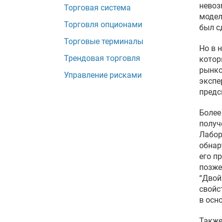
невоз
Торговая система
модел
Торговля опционами
был с
Торговые терминалы
Но в 
Трендовая торговля
котор
рынко
Управление рисками
экспе
предс
Более
получ
Лабор
обнар
его п
позже
“Двой
свойс
в осн
Также