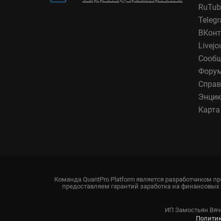
RuTub
Teleg
ВКонт
Livejo
Сообщ
Фору
Справ
Энцик
Карта
Команда QuantPro Platform является разработчиком п
предоставляем гарантий заработка на финансовых 
ИП Замостьян Вяче
Полити