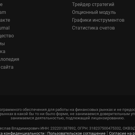
e
Трейдер стратегий
ram
Опционный модуль
акте
Графики инструментов
urnal
Статистика счетов
ество
мы
ка
лопедия
 сайта
рограммного обеспечения для работы на финансовых рынках и не предо
рынках в какой бы то ни было форме, не занимаемся доверительным у
занимаемся деятельностью, подлежащей лицензированию.
слав Владимирович ИНН: 232201387892, ОГРН: 318237500475332, ОКВЭД: 6
|
ка конфиденциальности
|
Пользовательское соглашение
Согласие на 