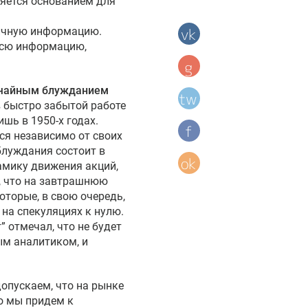
ляется основанием для
личную информацию.
 всю информацию,
чайным блужданием
в быстро забытой работе
шь в 1950-х годах.
ся независимо от своих
блуждания состоит в
амику движения акций,
о, что на завтрашнюю
оторые, в свою очередь,
на спекуляциях к нулю.
” отмечал, что не будет
ым аналитиком, и
допускаем, что на рынке
о мы придем к