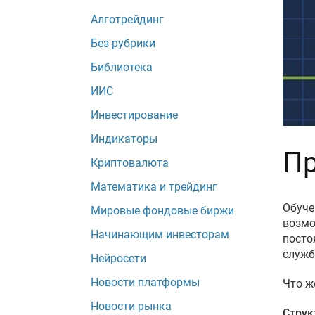
Алготрейдинг
Без рубрики
Библиотека
ИИС
Инвестирование
Индикаторы
Пр
Криптовалюта
Математика и трейдинг
Обуче
Мировые фондовые биржи
возмо
Начинающим инвесторам
посто
служб
Нейросети
Новости платформы
Что ж
Новости рынка
Струк