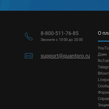
О п
8-800-511-76-85
Звоните с 10:00 до 20:00
YouTu
Дзен
support@quantpro.ru
RuTub
Teleg
ВКонт
Livejo
Сообщ
Фору
Справ
Энцик