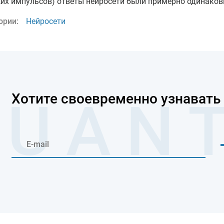
их импульсов) ответы нейросети были примерно одинако
ории:
Нейросети
Хотите своевременно узнавать 