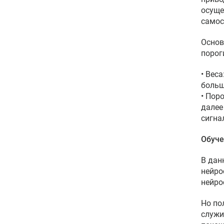
осуще
самос
Основ
порог
• Вес
больш
• Пор
далее
сигна
Обуче
В дан
нейро
нейро
Но по
служи