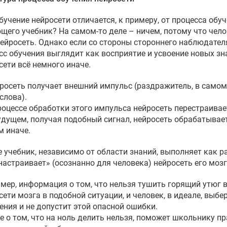
бучение нейросети отличается, к примеру, от процесса обуч
щего учебник? На самом-то деле – ничем, потому что чело
нейросеть. Однако если со стороны стороннего наблюдателя
сс обучения выглядит как восприятие и усвоение новых зна
сети всё немного иначе.
йросеть получает внешний импульс (раздражитель, в само
слова).
процессе обработки этого импульса нейросеть перестраивае
будущем, получая подобный сигнал, нейросеть обрабатывает
м иначе.
е учебник, независимо от области знаний, выполняет как 
настраивает» (осознанно для человека) нейросеть его мозг
мер, информация о том, что нельзя тушить горящий утюг в
сети мозга в подобной ситуации, и человек, в идеале, выбе
ения и не допустит этой опасной ошибки.
е о том, что на ноль делить нельзя, поможет школьнику п