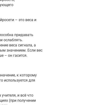
гующего
росети – это веса и
способна придавать
и ослаблять.
ение веса сигнала, а
ым значением. Если вес
е – он гасится.
значение, к которому
то используется для
учителя, и всё что
циях (при получении