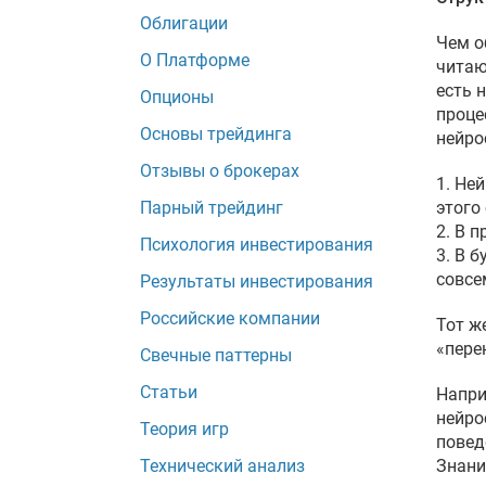
Облигации
Чем о
О Платформе
читаю
есть 
Опционы
проце
Основы трейдинга
нейро
Отзывы о брокерах
1. Не
Парный трейдинг
этого 
2. В 
Психология инвестирования
3. В 
совсе
Результаты инвестирования
Российские компании
Тот ж
«пере
Свечные паттерны
Статьи
Напри
нейро
Теория игр
повед
Технический анализ
Знани