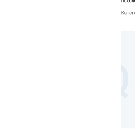
похож
Катег