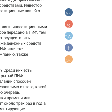
средствами. Инвестор
естиционные паи. Кто
равлять инвестиционными
рое передано в ПИФ, тем
ет осуществлять
же денежных средств.
ИФ, является
омпанию, также
 Среди них есть
ткрытый ПИФ
елании способен
зависимо от того, какой
ю очередь,
тки времени или
 около трех раз в год в
аментирующие