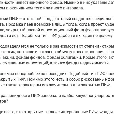
льности инвестиционного фонда. Именно в них указаны дат
ом и окончанием того или иного интервала.
тый ПИФ — это такой фонд, который создается специальн
та. Продажа паев возможна лишь тогда, когда проект буде
ло, закрытый паевой инвестиционный фонд функционирует 
дцати лет. Подобный тип ПИФ удобен и выгоден по целому 
одразделяется не только в зависимости от степени «откры
ытости», но также и согласно объекту инвестирования. На
 акций, фонды фондов, фонды облигаций. Кроме этого, а
 смешанных инвестиций, а также фонды недвижимости.
овимся поподробнее на последних. Подобный тип ПИФ яв
акрытых ПИФ. Помимо этого, есть и особо рискованные фо
ые также характерны исключительно для закрытых ПИФ.
 разновидности ПИФ завоевали наибольшую популярность
тов?
е всего, это открытые, а также интервальные ПИФ. Фонды