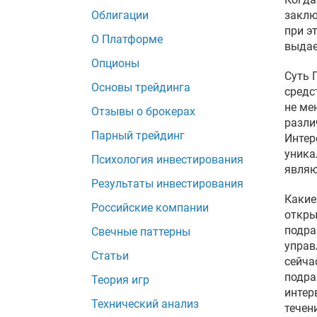
Облигации
заклю
при э
О Платформе
выдае
Опционы
Суть 
Основы трейдинга
средс
не ме
Отзывы о брокерах
разли
Парный трейдинг
Интер
уника
Психология инвестирования
являю
Результаты инвестирования
Какие
Российские компании
откры
подра
Свечные паттерны
управ
Статьи
сейча
подра
Теория игр
интер
Технический анализ
течен