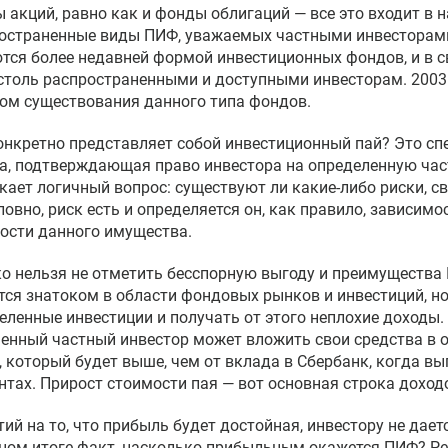
 акций, равно как и фонды облигаций — все это входит в 
остраненные виды ПИФ, уважаемых частными инвесторам
тся более недавней формой инвестиционных фондов, и в св
столь распространенными и доступными инвесторам. 2003 
ом существования данного типа фондов.
онкретно представляет собой инвестиционный пай? Это сп
а, подтверждающая право инвестора на определенную час
кает логичный вопрос: существуют ли какие-либо риски, с
ловно, риск есть и определяется он, как правило, зависим
ости данного имущества.
о нельзя не отметить бесспорную выгоду и преимущества П
тся знатоком в области фондовых рынков и инвестиций, но
еленные инвестиции и получать от этого неплохие доходы.
енный частный инвестор может вложить свои средства в о
, который будет выше, чем от вклада в Сбербанк, когда вы
нтах. Прирост стоимости пая — вот основная строка доход
тий на то, что прибыль будет достойная, инвестору не даетс
ном итоге факт, насколько прибыльным окажется ПИФ? Р