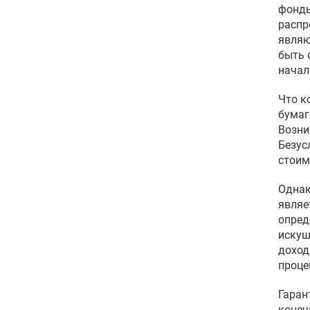
фонды
распр
являю
быть 
начал
Что к
бумаг
Возни
Безус
стоим
Однак
являе
опред
искуш
доход
проце
Гаран
конеч