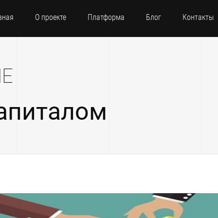
вная
О проекте
Платформа
Блог
Контакты
ИЕ
апиталом