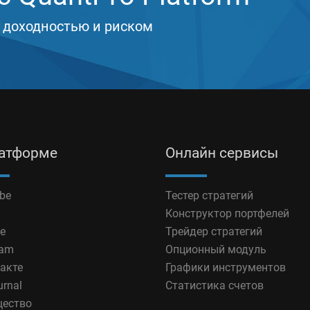
 доходностью и риском
латформе
Онлайн сервисы
be
Тестер стратегий
Конструктор портфелей
e
Трейдер стратегий
ram
Опционный модуль
акте
Графики инструментов
urnal
Статистика счетов
ество