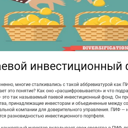
евой инвестиционный 
ненно, многие сталкивались с такой аббревиатурой как П
ает это понятие? Как оно «расшифровывается» и что подр
 это так называемый паевой инвестиционный фонд. Он пр
тва, принадлежащие инвесторам и объединенные между со
альной компании для доверительного управления. ПИФ — н
тся разновидностью инвестиционного портфеля.
 конкретный инвестор вкладывает свои средства в ПИФ, п