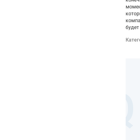
момен
котор
компа
будет
Катег