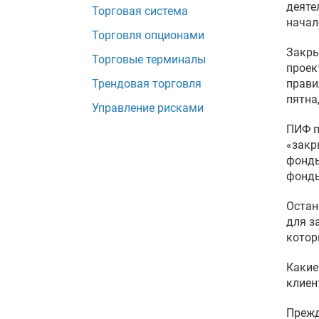
деяте
Торговая система
начал
Торговля опционами
Закры
Торговые терминалы
проек
Трендовая торговля
прави
пятна
Управление рисками
ПИФ п
«закр
фонды
фонды
Остан
для з
котор
Какие
клиен
Прежд