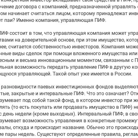
чение договора с компанией, предназначенной управлять 
том начинает считаться лицом, которому принадлежат инв
т паи? Именно компания, управляющая ПИФ.
ПИФ состоит в том, что управляющая компания может уп
твами на доверительной основе, при этом имущество, кото
нее, считается собственностью инвесторов. Компания мож
чные виды сделок при помощи вложенного имущества или 
есным и весьма инновационным моментом, связанным с П
льная возможность передать управление ПИФ в другую к
щуюся управляющей. Такой опыт уже имеется в России.
 разновидности паевых инвестиционных фондов выделяют?
тые, закрытые и интервальные ПИФ. Что это означает? О
зумевает под собой такой фонд, в котором инвестор при ж
лять (то есть покупать или продавать имущество в ПИФ) не
с день недели (кроме выходных). Интервальный ПИФ, в сво
зумевает возможность управления в конкретные промежу
валы, откуда и происходит название. Обычно это происходит
ие пары недель. Существуют определенные правила, регл