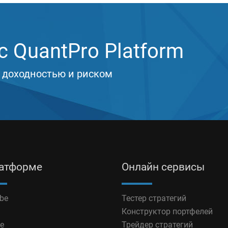
 QuantPro Platform
 доходностью и риском
латформе
Онлайн сервисы
be
Тестер стратегий
Конструктор портфелей
e
Трейдер стратегий