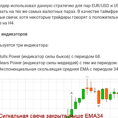
лдер использовал данную стратегию для пар EUR/USD и U
вать на тех же самых валютных парах. В качестве таймф
ые свечи, хотя некоторые трейдеры говорят о положительн
е на H4.
 индикаторов
ьзуется три индикатора:
Bulls Power (индикатор силы быков) с периодом 68.
Bears Power (индикатор силы медведей) с тем же периодом.
Экспоненциальная скользящая средняя EMA с периодом 34