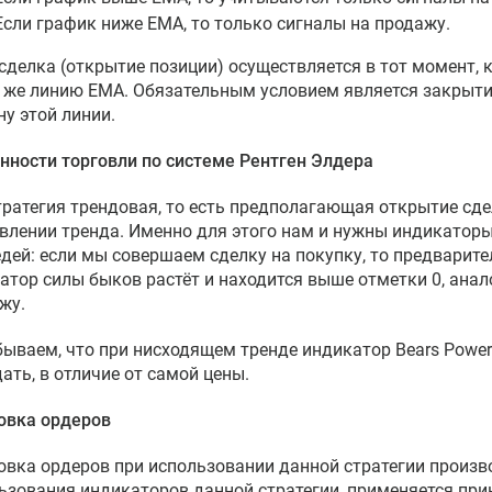
Если график ниже EMA, то только сигналы на продажу.
сделка (открытие позиции) осуществляется в тот момент, 
у же линию EMA. Обязательным условием является закрытие
ну этой линии.
нности торговли по системе Рентген Элдера
тратегия трендовая, то есть предполагающая открытие сде
влении тренда. Именно для этого нам и нужны индикатор
дей: если мы совершаем сделку на покупку, то предварите
атор силы быков растёт и находится выше отметки 0, анал
жу.
бываем, что при нисходящем тренде индикатор Bears Power
дать, в отличие от самой цены.
овка ордеров
овка ордеров при использовании данной стратегии произв
ьзования индикаторов данной стратегии, применяется пр