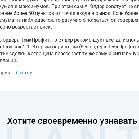
умов и максимумов. При этом сам А. Элдер советует не с
ояние более 50 пунктов от точки входа в рынок. Если боле
емума не наблюдается, то разумно отказаться от совершен
ерно возрастает риск.
о ордера ТейкПрофит, то Элдер рекомендует всегда испол
пЛосс как 2:1. Вторым вариантом (без ордера ТейкПрофит 
тие сделки, когда цена пересекает ту же самую сигнальн
влении.
ории:
Статьи
Хотите своевременно узнавать 