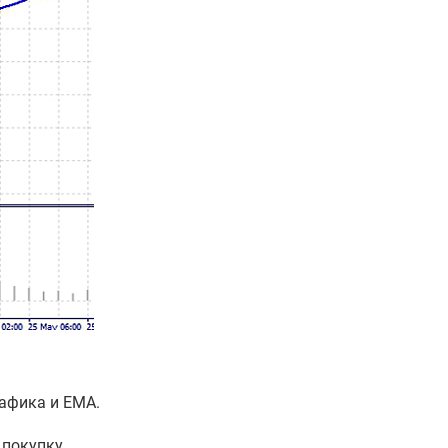
афика и EMA.
 покупку.