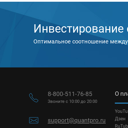
Инвестирование с
Оптимальное соотношение между
О п
8-800-511-76-85
Звоните с 10:00 до 20:00
YouTu
Дзен
support@quantpro.ru
RuTub