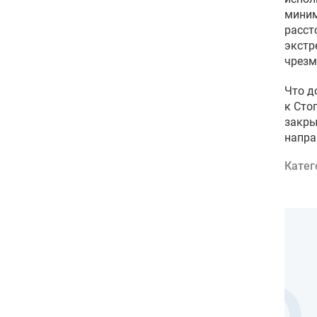
миним
расст
экстр
чрезм
Что д
к Сто
закры
напра
Катег