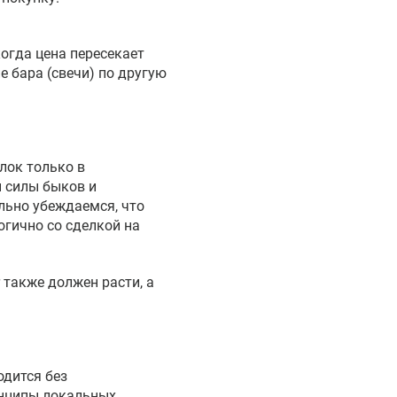
когда цена пересекает
 бара (свечи) по другую
лок только в
ы силы быков и
льно убеждаемся, что
огично со сделкой на
 также должен расти, а
одится без
инципы локальных