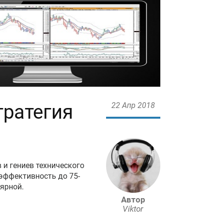
тратегия
22 Апр 2018
 и гениев технического
 эффективность до 75-
лярной.
Автор
Viktor