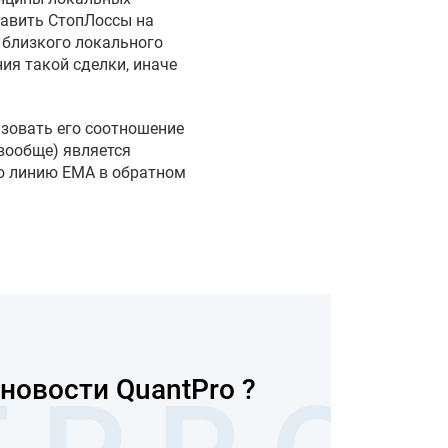
тавить СтопЛоссы на
е близкого локального
ия такой сделки, иначе
ьзовать его соотношение
вообще) является
ую линию EMA в обратном
новости QuantPro ?