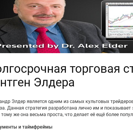
лгосрочная торговая с
нтген Элдера
андр Элдер является одним из самых культовых трейдеров
за. Данная стратегия разработана лично им и показывает
к тому же она весьма проста, что делает её ещё более попу
рументы и таймфреймы