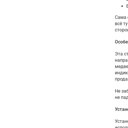
Сама 
всё т
сторо
Особе
Эта с
напра
медве
индик
прода
Не за
не па
Устан
Устан
испол