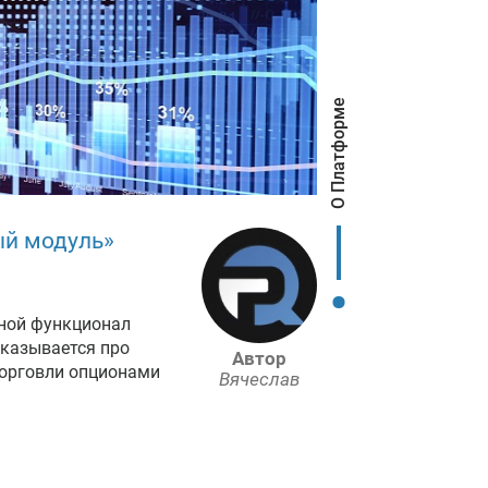
О Платформе
ый модуль»
вной функционал
казывается про
Автор
торговли опционами
Вячеслав