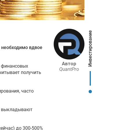
Инвестирование
, необходимо вдвое
Автор
а финансовых
QuantPro
читывает получить
рования, часто
то выкладывают
сейчас) до 300-500%