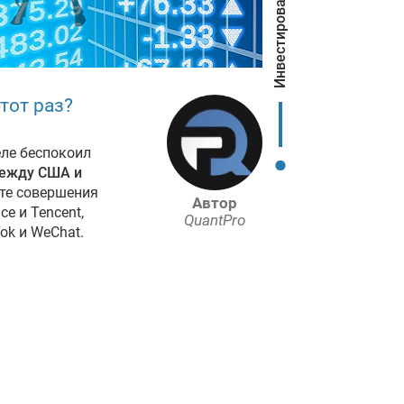
Инвестирование
тот раз?
ле беспокоил
ежду США и
ете совершения
Автор
e и Tencent,
QuantPro
k и WeChat.