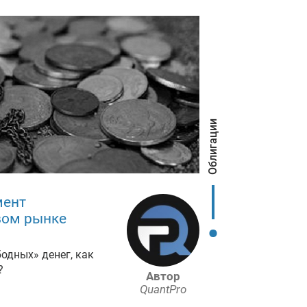
Облигации
мент
вом рынке
бодных» денег, как
?
Автор
QuantPro