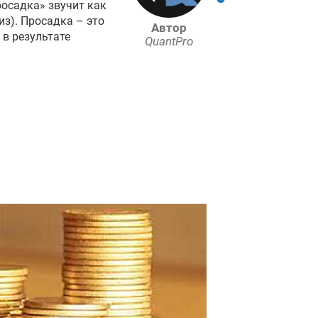
осадка» звучит как
из). Просадка – это
Автор
 в результате
QuantPro