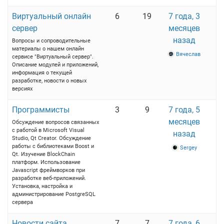
Виртуальный онлайн
6
19
7 года, 3
сервер
месяцев
назад
Вопросы и сопроводительные
материалы о нашем онлайн
Вячеслав
сервисе "Виртуальный сервер".
Описание модулей и приложений,
информация о текущей
разработке, новости о новых
версиях
Программисты
3
9
7 года, 5
месяцев
Обсуждение вопросов связанных
с работой в Microsoft Visual
назад
Studio, Qt Creator. Обсуждение
работы с библиотеками Boost и
Sergey
Qt. Изучение BlockChain
платформ. Использование
Javascript фреймворков при
разработке веб-приложений.
Установка, настройка и
администрирование PostgreSQL
сервера
Новости сайта
7
7
7 года, 6