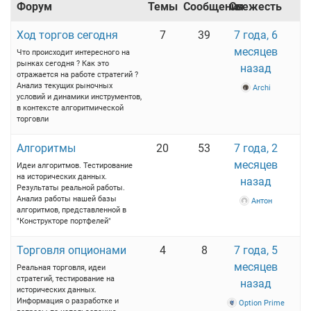
Форум
Темы
Сообщения
Свежесть
Ход торгов сегодня
7
39
7 года, 6
месяцев
Что происходит интересного на
рынках сегодня ? Как это
назад
отражается на работе стратегий ?
Анализ текущих рыночных
Archi
условий и динамики инструментов,
в контексте алгоритмической
торговли
Алгоритмы
20
53
7 года, 2
месяцев
Идеи алгоритмов. Тестирование
на исторических данных.
назад
Результаты реальной работы.
Анализ работы нашей базы
Антон
алгоритмов, представленной в
"Конструкторе портфелей"
Торговля опционами
4
8
7 года, 5
месяцев
Реальная торговля, идеи
стратегий, тестирование на
назад
исторических данных.
Информация о разработке и
Option Prime