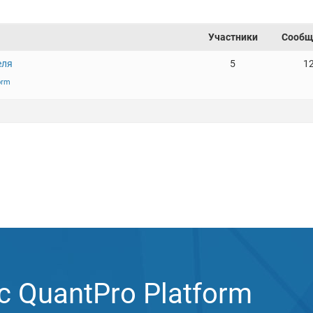
Участники
Сообщ
еля
5
1
orm
 QuantPro Platform