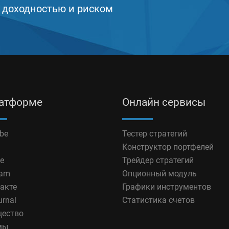
 доходностью и риском
латформе
Онлайн сервисы
be
Тестер стратегий
Конструктор портфелей
e
Трейдер стратегий
ram
Опционный модуль
акте
Графики инструментов
urnal
Статистика счетов
ество
мы