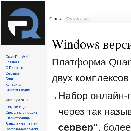
Статья
Обсуждение
Windows верси
Перейти
Перейти
к
к
навигации
поиску
QuantPro Wiki
Платформа Quant
Главная
О Проекте
Сервисы
двух комплексов
Блог
Контакты
Энциклопедия
Набор онлайн-
Инструменты
Ссылки сюда
через так наз
Связанные правки
Спецстраницы
Версия для печати
сервер"
, боле
Постоянная ссылка