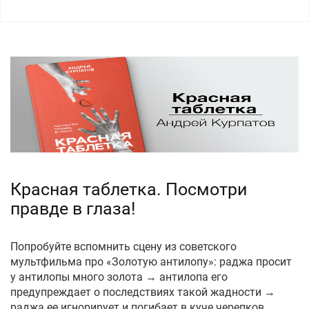
Красная таблетка. Посмотри
правде в глаза!
Попробуйте вспомнить сцену из советского
мультфильма про «Золотую антилопу»: раджа просит
у антилопы много золота → антилопа его
предупреждает о последствиях такой жадности →
раджа ее игнорирует и погибает в куче черепков.