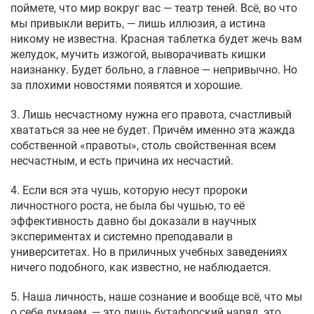
поймете, что мир вокруг вас — театр теней. Всё, во что
мы привыкли верить, — лишь иллюзия, а истина
никому не известна. Красная таблетка будет жечь вам
желудок, мучить изжогой, выворачивать кишки
наизнанку. Будет больно, а главное — непривычно. Но
за плохими новостями появятся и хорошие.
3. Лишь несчастному нужна его правота, счастливый
хвататься за нее не будет. Причём именно эта жажда
собственной «правоты», столь свойственная всем
несчастным, и есть причина их несчастий.
4. Если вся эта чушь, которую несут пророки
личностного роста, не была бы чушью, то её
эффективность давно бы доказали в научных
экспериментах и системно преподавали в
университетах. Но в приличных учебных заведениях
ничего подобного, как известно, не наблюдается.
5. Наша личность, наше сознание и вообще всё, что мы
о себе думаем, — это лишь бутафорский наряд, это