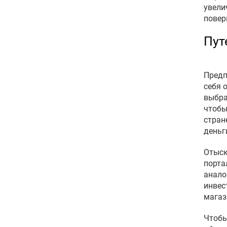
увели
повер
Пут
Предп
себя 
выбра
чтобы
стран
деньг
Отыск
порта
анало
инвес
магаз
Чтобы