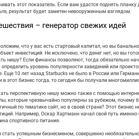
чивать этот показатель. Если вам удастся поднять планку д
ьте, результат будет заметен невооруженным взглядом.
ешествия – генератор свежих идей
оложим, что у вас есть стартовый капитал, но вы банальн
объект инвестиций. Не исключено, что денег нет, но вы гот
ть нишу? Если финансы позволяют, тогда обязательно нач
 определить уровень популярности заведений или проектов
е. Еще 10 лет назад Starbucks не было в России или Герман
и в этот бизнес тогда, то сегодня бы получали многомилл
ать перспективную нишу можно также с помощью интерне
лы, которые чрезвычайно популярны за рубежом, почему 
гичный по тематике сайт, но в своей стране? Этот бизнес 
тиций. Например, Оскар Хартманн начал свой путь именно 
ина спортивного питания.
 стать успешным бизнесменом, совершенно необязательн