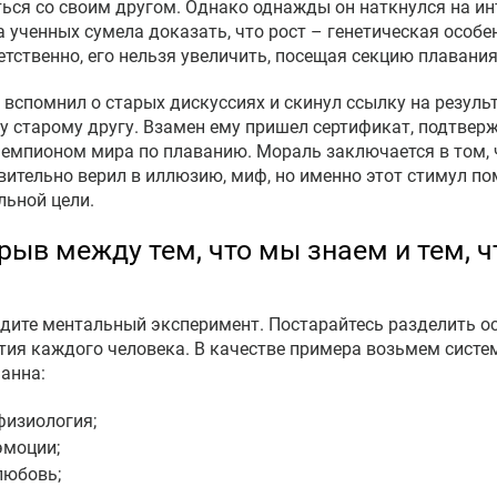
ься со своим другом. Однако однажды он наткнулся на ин
а ученных сумела доказать, что рост – генетическая особе
етственно, его нельзя увеличить, посещая секцию плавания
 вспомнил о старых дискуссиях и скинул ссылку на резул
у старому другу. Взамен ему пришел сертификат, подтверж
чемпионом мира по плаванию. Мораль заключается в том, 
вительно верил в иллюзию, миф, но именно этот стимул по
льной цели.
рыв между тем, что мы знаем и тем, 
дите ментальный эксперимент. Постарайтесь разделить о
тия каждого человека. В качестве примера возьмем систе
анна:
физиология;
эмоции;
любовь;