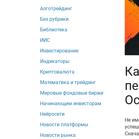
Алготрейдинг
Без рубрики
Библиотека
ИИС
Инвестирование
Индикаторы
Ка
Криптовалюта
пе
Математика и трейдинг
Мировые фондовые биржи
Ос
Начинающим инвесторам
Нейросети
Не им
Новости платформы
успеш
Снача
Новости рынка