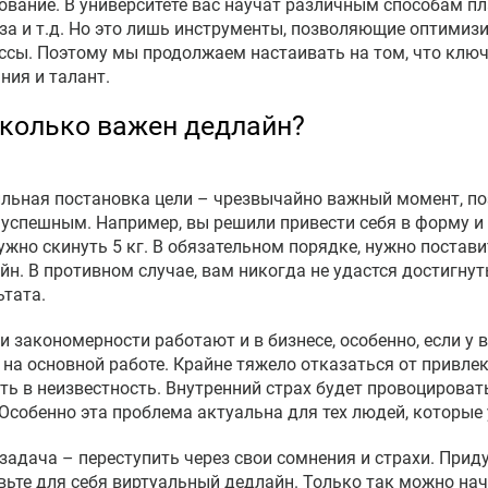
ование. В университете вас научат различным способам п
за и т.д. Но это лишь инструменты, позволяющие оптимиз
ссы. Поэтому мы продолжаем настаивать на том, что ключ 
ания и талант.
колько важен дедлайн?
льная постановка цели – чрезвычайно важный момент, п
 успешным. Например, вы решили привести себя в форму и с
ужно скинуть 5 кг. В обязательном порядке, нужно постав
йн. В противном случае, вам никогда не удастся достигну
ьтата.
ти закономерности работают и в бизнесе, особенно, если у 
 на основной работе. Крайне тяжело отказаться от привле
ть в неизвестность. Внутренний страх будет провоцировать
 Особенно эта проблема актуальна для тех людей, которые
задача – переступить через свои сомнения и страхи. Приду
вьте для себя виртуальный дедлайн. Только так можно нач