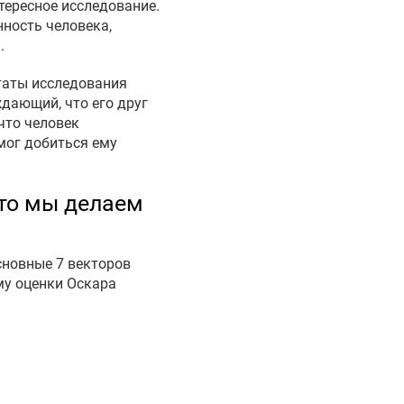
тересное исследование.
нность человека,
.
ьтаты исследования
дающий, что его друг
что человек
мог добиться ему
что мы делаем
сновные 7 векторов
му оценки Оскара