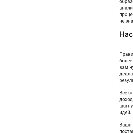
образ
анали
проце
не зн
Нас
Прави
более
вам н
дедла
резул
Все э
доход
шагну
идей.
Ваша 
поста