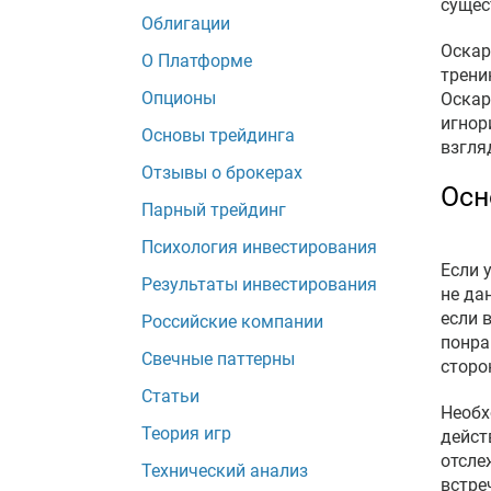
сущес
Облигации
Оскар
О Платформе
трени
Опционы
Оскар
игнор
Основы трейдинга
взгля
Отзывы о брокерах
Осн
Парный трейдинг
Психология инвестирования
Если 
Результаты инвестирования
не да
если 
Российские компании
понра
Свечные паттерны
сторо
Статьи
Необх
Теория игр
дейст
отсле
Технический анализ
встре