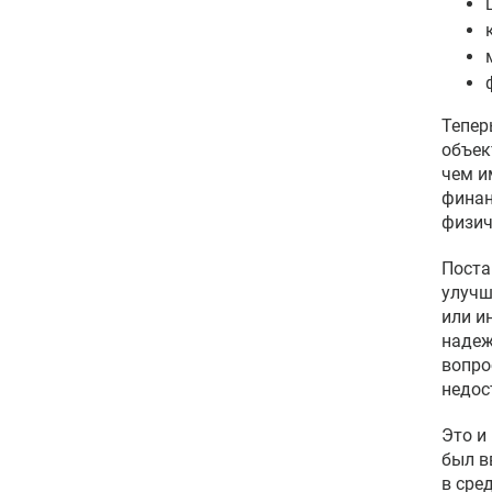
Тепер
объек
чем и
финан
физич
Поста
улучш
или и
надеж
вопро
недос
Это и
был в
в сре