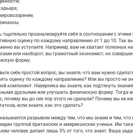
ценности;
карьера;
мировоззрение;
финансы.
ь тщательно проанализируйте себя в соотношении с этими
тивную оценку по каждому направлению от 1 до 10. Так вы
менно вы уступаете. Например, вам не хватает полезных н
сами или наоборот, вы грамотный экономист, но соверше
ескую форму.
вьте себе простой вопрос, вы знаете, что вам нужно сделат
ить оценку по каждому направлению? Или вы просто не зна
ной компонент. Наверняка вы знаете, как подтянуть знания
ными друзьями или улучшить физическую форму. Тогда в
с, почему вы до сих пор этого не сделали? Почему вы не и
татков, если знаете, как это сделать?
 называется разрывом между тем, что мы знаем и тем, что
веден группой британских и американских ученых. Им такж
днем человек делает лишь 5% от того, что знает. Ваша зад