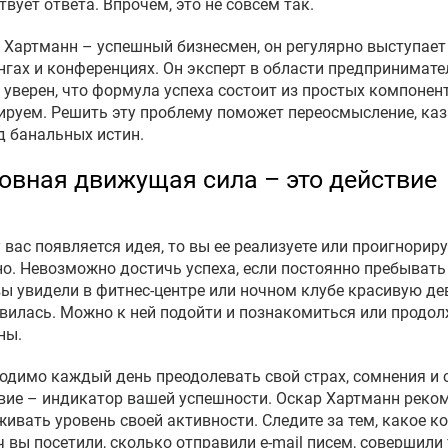
твует ответа. Впрочем, это не совсем так.
 Хартманн – успешный бизнесмен, он регулярно выступае
нгах и конференциях. Он эксперт в области предпринимате
 уверен, что формула успеха состоит из простых компонен
ируем. Решить эту проблему поможет переосмысление, каз
д банальных истин.
овная движущая сила – это действие
у вас появляется идея, то вы ее реализуете или проигнорир
но. Невозможно достичь успеха, если постоянно пребывать 
вы увидели в фитнес-центре или ночном клубе красивую де
вилась. Можно к ней подойти и познакомиться или продол
ны.
одимо каждый день преодолевать свой страх, сомнения и 
вие – индикатор вашей успешности. Оскар Хартманн реко
живать уровень своей активности. Следите за тем, какое 
ч вы посетили, сколько отправили e-mail писем, совершили