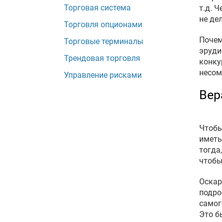
Торговая система
т.д. 
не де
Торговля опционами
Почем
Торговые терминалы
эруди
Трендовая торговля
конку
несом
Управление рисками
Вер
Чтобы
иметь
тогда
чтобы
Оскар
подро
самог
Это б