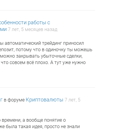
собенности работы с
ами
7 лет, 5 месяцев назад
обы автоматический трейдинг приносил
епозит, потому что в одиночку ты можешь
, можно закрывать убыточные сделки,
что совсем всё плохо. А тут уже нужно
нг
Криптовалюты
в форуме
7 лет, 5
о времени, а вообще понятие о
же была такая идея, просто не знали