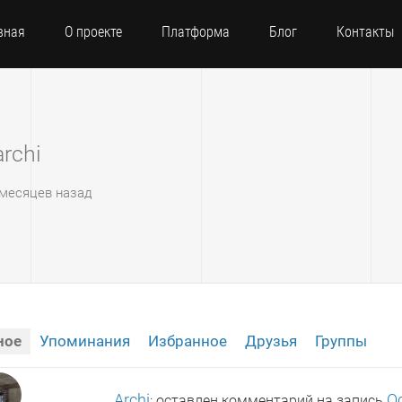
вная
О проекте
Платформа
Блог
Контакты
rchi
5 месяцев назад
ное
Упоминания
Избранное
Друзья
Группы
Archi
О
: оставлен комментарий на запись