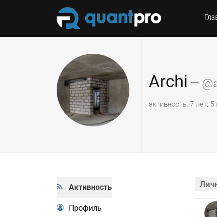
Гла
Archi
— @a
активность: 7 лет, 
Лич
Активность
Профиль